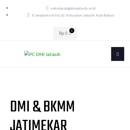
sekretariat@dmijatiasih.or.id
Jl. Swatantra IV No.02. Kelurahan Jatiasih. Kota Bekasi
0
Rp
0
DMI & BKMM
JATIMEKAR