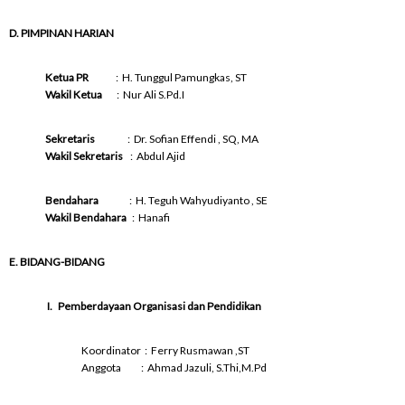
D. PIMPINAN HARIAN
Ketua PR
: H. Tunggul Pamungkas, ST
Wakil Ketua
: Nur Ali S.Pd.I
Sekretaris
: Dr. Sofian Effendi , SQ, MA
Wakil Sekretaris
: Abdul Ajid
Bendahara
: H. Teguh Wahyudiyanto , SE
Wakil Bendahara
: Hanafi
E. BIDANG-BIDANG
I.
Pemberdayaan Organisasi dan Pendidikan
Koordinator : Ferry Rusmawan ,ST
Anggota : Ahmad Jazuli, S.Thi,M.Pd