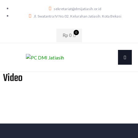
sekretariat@dmijatiasih.or.id
Jl. Swatantra IV No.02. Kelurahan Jatiasih. Kota Bekasi
0
Rp
0
Video