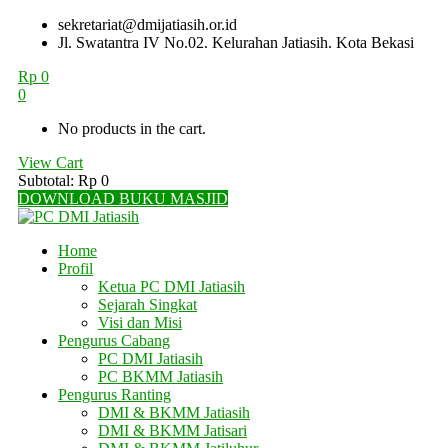
sekretariat@dmijatiasih.or.id
Jl. Swatantra IV No.02. Kelurahan Jatiasih. Kota Bekasi
Rp
0
0
No products in the cart.
View Cart
Subtotal:
Rp
0
DOWNLOAD BUKU MASJID
Home
Profil
Ketua PC DMI Jatiasih
Sejarah Singkat
Visi dan Misi
Pengurus Cabang
PC DMI Jatiasih
PC BKMM Jatiasih
Pengurus Ranting
DMI & BKMM Jatiasih
DMI & BKMM Jatisari