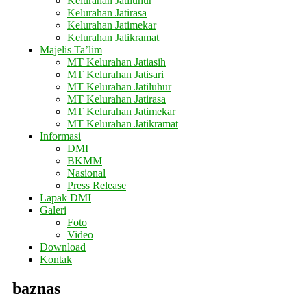
Kelurahan Jatiluhur
Kelurahan Jatirasa
Kelurahan Jatimekar
Kelurahan Jatikramat
Majelis Ta’lim
MT Kelurahan Jatiasih
MT Kelurahan Jatisari
MT Kelurahan Jatiluhur
MT Kelurahan Jatirasa
MT Kelurahan Jatimekar
MT Kelurahan Jatikramat
Informasi
DMI
BKMM
Nasional
Press Release
Lapak DMI
Galeri
Foto
Video
Download
Kontak
baznas