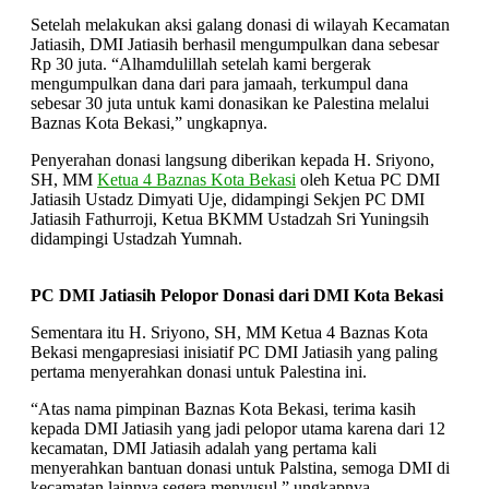
Setelah melakukan aksi galang donasi di wilayah Kecamatan
Jatiasih, DMI Jatiasih berhasil mengumpulkan dana sebesar
Rp 30 juta. “Alhamdulillah setelah kami bergerak
mengumpulkan dana dari para jamaah, terkumpul dana
sebesar 30 juta untuk kami donasikan ke Palestina melalui
Baznas Kota Bekasi,” ungkapnya.
Penyerahan donasi langsung diberikan kepada H. Sriyono,
SH, MM
Ketua 4 Baznas Kota Bekasi
oleh Ketua PC DMI
Jatiasih Ustadz Dimyati Uje, didampingi Sekjen PC DMI
Jatiasih Fathurroji, Ketua BKMM Ustadzah Sri Yuningsih
didampingi Ustadzah Yumnah.
PC DMI Jatiasih Pelopor Donasi dari DMI Kota Bekasi
Sementara itu H. Sriyono, SH, MM Ketua 4 Baznas Kota
Bekasi mengapresiasi inisiatif PC DMI Jatiasih yang paling
pertama menyerahkan donasi untuk Palestina ini.
“Atas nama pimpinan Baznas Kota Bekasi, terima kasih
kepada DMI Jatiasih yang jadi pelopor utama karena dari 12
kecamatan, DMI Jatiasih adalah yang pertama kali
menyerahkan bantuan donasi untuk Palstina, semoga DMI di
kecamatan lainnya segera menyusul,” ungkapnya.