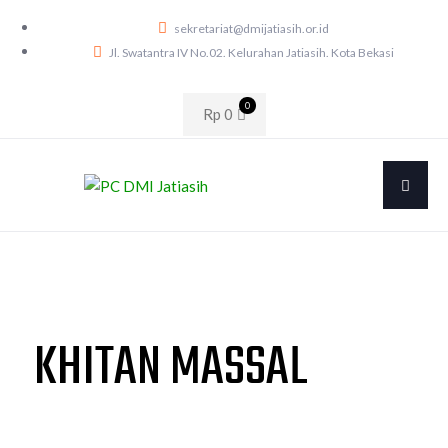
sekretariat@dmijatiasih.or.id
Jl. Swatantra IV No.02. Kelurahan Jatiasih. Kota Bekasi
0
Rp
0
KHITAN MASSAL