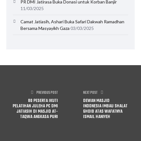
PR DMI Jatirasa Buka Donasi untuk Korban Banjir
11/03/2025
Camat Jatiasih, Ashari Buka Safari Dakwah Ramadhan
Bersama Masyayikh Gaza
03/03/2025
PREVIOUS POST
NEXT POST
80 PESERTA IKUTI
DEWAN MASJID
PELATIHAN JULEHA PC DMI
INDONESIA IMBAU SHALAT
JATIASIH DI MASJID AT-
GHOIB ATAS WAFATNYA
TAQWA ANGKASA PURI
ISMAIL HANIYEH