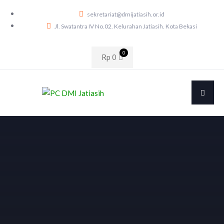
sekretariat@dmijatiasih.or.id
Jl. Swatantra IV No.02. Kelurahan Jatiasih. Kota Bekasi
0
Rp
0