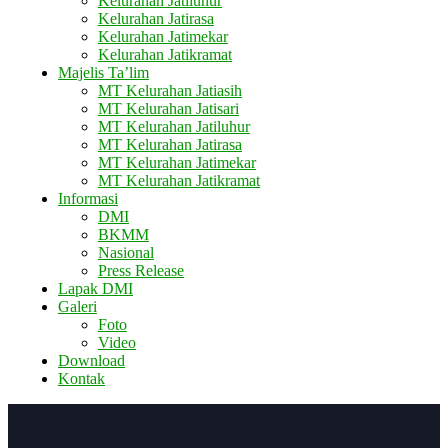
Kelurahan Jatiluhur
Kelurahan Jatirasa
Kelurahan Jatimekar
Kelurahan Jatikramat
Majelis Ta’lim
MT Kelurahan Jatiasih
MT Kelurahan Jatisari
MT Kelurahan Jatiluhur
MT Kelurahan Jatirasa
MT Kelurahan Jatimekar
MT Kelurahan Jatikramat
Informasi
DMI
BKMM
Nasional
Press Release
Lapak DMI
Galeri
Foto
Video
Download
Kontak