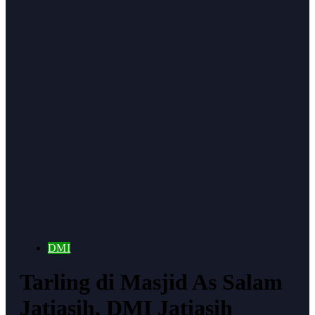
DMI
Tarling di Masjid As Salam
Jatiasih, DMI Jatiasih