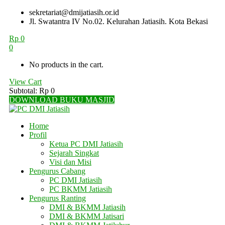
sekretariat@dmijatiasih.or.id
Jl. Swatantra IV No.02. Kelurahan Jatiasih. Kota Bekasi
Rp
0
0
No products in the cart.
View Cart
Subtotal:
Rp
0
DOWNLOAD BUKU MASJID
Home
Profil
Ketua PC DMI Jatiasih
Sejarah Singkat
Visi dan Misi
Pengurus Cabang
PC DMI Jatiasih
PC BKMM Jatiasih
Pengurus Ranting
DMI & BKMM Jatiasih
DMI & BKMM Jatisari