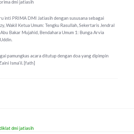
guru inti PRIMA DMI Jatiasih dengan sususana sebagai
y, Wakil Ketua Umum: Tengku Rasullah, Sekertaris Jendral
2: Abu Bakar Mujahid, Bendahara Umum 1: Bunga Arvia
Uddin.
bagai pamungkas acara ditutup dengan doa yang dipimpin
ni Isma’il. [fath]