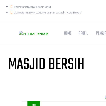
sekretariat@dmijatiasih.or.id
Jl. Swatantra IV No.02. Kelurahan Jatiasih. Kota Bekasi
HOME
PROFIL
PENGUR
MASJID BERSIH
DMI