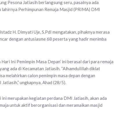
ung Pesona Jatiasih berlangsung seru, pasalnya ada
tu lahirnya Perhimpunan Remaja Masjid (PRIMA) DMI
stadz H. Dimyati Uje, S.PdI mengatakan, pihaknya merasa
ancar dengan antusiasme 68 peserta yang hadir menimba
Hari Ini Pemimpin Masa Depan’ ini berasal dari para remaja
yang ada di Kecamatan Jatiasih. “Alhamdulillah diklat
i bisa melahirkan calon pemimpin masa depan dengan
Jatiasih,” ungkapnya, Ahad (28/5).
i ini merupakan kegiatan perdana DMI Jatiasih, akan ada
emaja untuk aktif berorganisasi dan meramaikan masjid