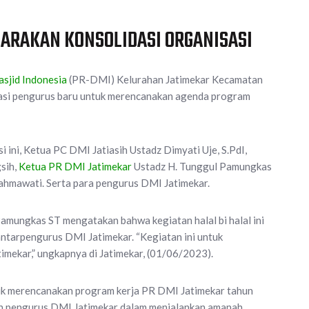
GARAKAN KONSOLIDASI ORGANISASI
sjid Indonesia
(PR-DMI) Kelurahan Jatimekar Kecamatan
lidasi pengurus baru untuk merencanakan agenda program
si ini, Ketua PC DMI Jatiasih Ustadz Dimyati Uje, S.PdI,
sih,
Ketua PR DMI Jatimekar
Ustadz H. Tunggul Pamungkas
hmawati. Serta para pengurus DMI Jatimekar.
mungkas ST mengatakan bahwa kegiatan halal bi halal ini
antarpengurus DMI Jatimekar. “Kegiatan ini untuk
mekar,” ungkapnya di Jatimekar, (01/06/2023).
ntuk merencanakan program kerja PR DMI Jatimekar tahun
h pengurus DMI Jatimekar dalam menjalankan amanah